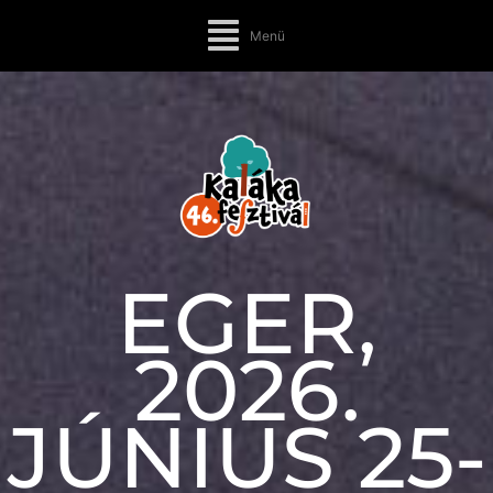
Menü
EGER,
2026.
JÚNIUS 25-