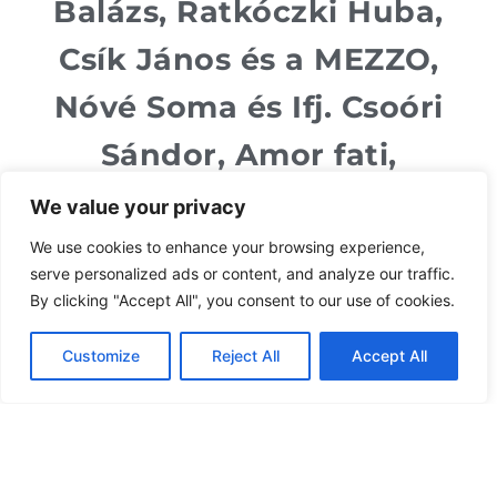
Balázs, Ratkóczki Huba,
Csík János és a MEZZO,
Nóvé Soma és Ifj. Csoóri
Sándor, Amor fati,
Fokos, Szent Efrém,
We value your privacy
Szászcsávási Banda,
We use cookies to enhance your browsing experience,
serve personalized ads or content, and analyze our traffic.
Gryllus Vilmos, Huzella
By clicking "Accept All", you consent to our use of cookies.
Péter, Szirtes Edina
Customize
Reject All
Accept All
Mókus, Fabók Mancsi,
Ziránó Színház