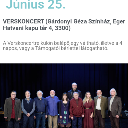
Június 25.
VERSKONCERT (Gárdonyi Géza Színház, Eger
Hatvani kapu tér 4, 3300)
A Verskoncertre külön belépőjegy váltható, illetve a 4
napos, vagy a Támogatói bérlettel látogatható.