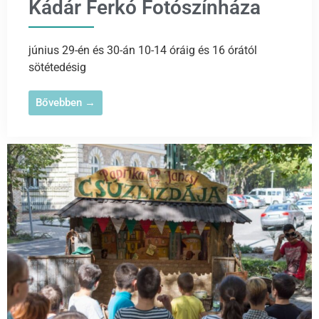
Kádár Ferkó Fotószínháza
június 29-én és 30-án 10-14 óráig és 16 órától
sötétedésig
Bővebben →