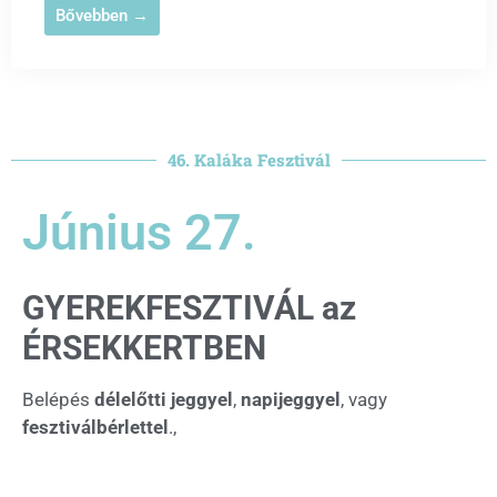
Bővebben →
46. Kaláka Fesztivál
Június 27.
GYEREKFESZTIVÁL az
ÉRSEKKERTBEN
Belépés
délelőtti jeggyel
,
napijeggyel
, vagy
fesztiválbérlettel
.,