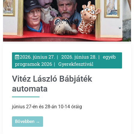
2026. június 27.
2026. június 28.
egyéb
programok 2026
Gyerekfesztivál
Vitéz László Bábjáték
automata
június 27-én és 28-án 10-14 óráig
Bővebben →