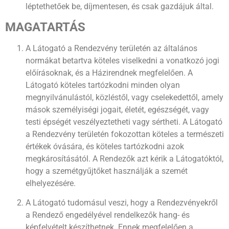
léptethetőek be, díjmentesen, és csak gazdájuk által.
MAGATARTÁS
A Látogató a Rendezvény területén az általános
normákat betartva köteles viselkedni a vonatkozó jogi
előírásoknak, és a Házirendnek megfelelően. A
Látogató köteles tartózkodni minden olyan
megnyilvánulástól, közléstől, vagy cselekedettől, amely
mások személyiségi jogait, életét, egészségét, vagy
testi épségét veszélyeztetheti vagy sértheti. A Látogató
a Rendezvény területén fokozottan köteles a természeti
értékek óvására, és köteles tartózkodni azok
megkárosításától. A Rendezők azt kérik a Látogatóktól,
hogy a szemétgyűjtőket használják a szemét
elhelyezésére.
A Látogató tudomásul veszi, hogy a Rendezvényekről
a Rendező engedélyével rendelkezők hang- és
képfelvételt készíthetnek. Ennek megfelelően a