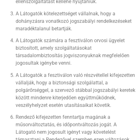
ellenszolgáltatást kellene nyújtaniuk.
A Látogatók kötelezettséget vállalnak, hogy a
dohányzásra vonatkozó jogszabályi rendelkezéseket
maradéktalanul betartják.
A Látogatók számára a fesztiválon orvosi ügyelet
biztosított, amely szolgáltatásokat
társadalombiztosítás jogviszonyuknak megfelelően
jogosultak igénybe venni.
A Látogatók a fesztiválon való részvétellel kifejezetten
vállalják, hogy a biztonsági szolgálattal, a
polgárőrséggel, a szervező stábbal jogszabályi keretek
között mindenre kiterjedően együttműködnek,
veszélyhelyzet esetén utasításaikat követik.
Rendező kifejezetten fenntartja magának a
műsorváltoztatás, és időpontváltozás jogát. A
Látogató nem jogosult igényt vagy követelést
támasztani a Rendezővel szemben ezen változások