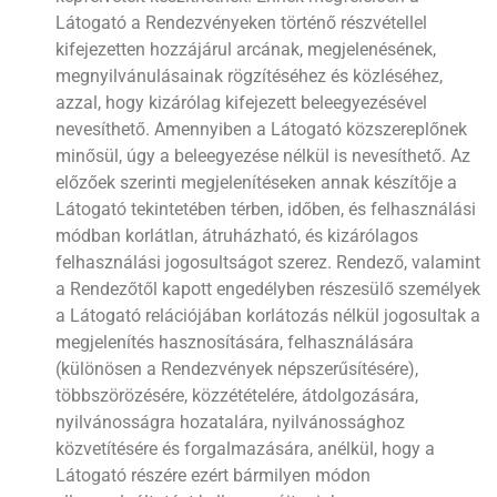
Látogató a Rendezvényeken történő részvétellel
kifejezetten hozzájárul arcának, megjelenésének,
megnyilvánulásainak rögzítéséhez és közléséhez,
azzal, hogy kizárólag kifejezett beleegyezésével
nevesíthető. Amennyiben a Látogató közszereplőnek
minősül, úgy a beleegyezése nélkül is nevesíthető. Az
előzőek szerinti megjelenítéseken annak készítője a
Látogató tekintetében térben, időben, és felhasználási
módban korlátlan, átruházható, és kizárólagos
felhasználási jogosultságot szerez. Rendező, valamint
a Rendezőtől kapott engedélyben részesülő személyek
a Látogató relációjában korlátozás nélkül jogosultak a
megjelenítés hasznosítására, felhasználására
(különösen a Rendezvények népszerűsítésére),
többszörözésére, közzétételére, átdolgozására,
nyilvánosságra hozatalára, nyilvánossághoz
közvetítésére és forgalmazására, anélkül, hogy a
Látogató részére ezért bármilyen módon