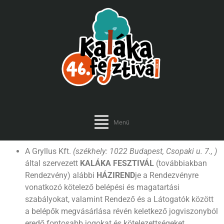
Menü
A Gryllus Kft.
(székhely: 1022 Budapest, Csopaki u. 7., )
által szervezett
KALÁKA FESZTIVÁL
(továbbiakban
Rendezvény) alábbi
HÁZIREND
je a Rendezvényre
vonatkozó kötelező belépési és magatartási
szabályokat, valamint Rendező és a Látogatók között
a belépők megvásárlása révén keletkező jogviszonyból
eredő fontosabb jogokat és kötelezettségeket