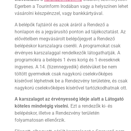
Egerben a Tourinform Irodában vagy a helyszínen lehet
vásárolni készpénzzel, vagy bankkártyával.
A belépők fajtáiról és azok áráról a Rendező a
honlapon és a jegyárusító ponton ad tájékoztatást. Az
elővételben megvásárolt belépőjegyet a Rendező
belépéskor karszalagra cseréli. A programokat csak
érvényes karszalaggal rendelkezők látogathatják. A
programokra a belépés 1 éves korig és 1 éveseknek
ingyenes. A 14. (tizennegyedik) életévüket be nem
töltött gyermekek csak nagykorú cselekvőképes
kísérővel léphetnek be a Rendezvény területére, és csak
nagykorú cselekvőképes kísérővel tartózkodhatnak ott.
A karszalagot az érvényesség ideje alatt a Látogató
köteles mindvégig viselni.
Ezt a rendezők ki- és
belépéskor, illetve a Rendezvény területén
folyamatosan ellenőrzik.