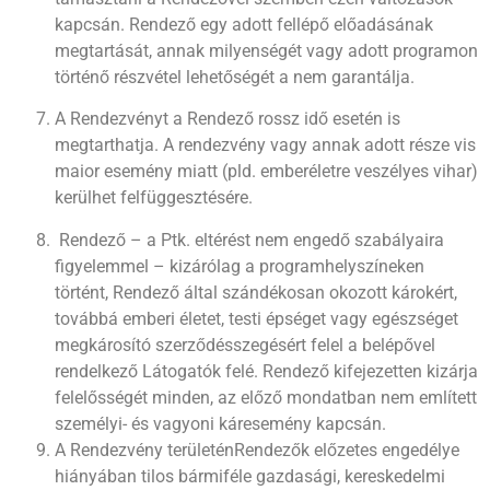
kapcsán. Rendező egy adott fellépő előadásának
megtartását, annak milyenségét vagy adott programon
történő részvétel lehetőségét a nem garantálja.
A Rendezvényt a Rendező rossz idő esetén is
megtarthatja. A rendezvény vagy annak adott része vis
maior esemény miatt (pld. emberéletre veszélyes vihar)
kerülhet felfüggesztésére.
Rendező – a Ptk. eltérést nem engedő szabályaira
figyelemmel – kizárólag a programhelyszíneken
történt, Rendező által szándékosan okozott károkért,
továbbá emberi életet, testi épséget vagy egészséget
megkárosító szerződésszegésért felel a belépővel
rendelkező Látogatók felé. Rendező kifejezetten kizárja
felelősségét minden, az előző mondatban nem említett
személyi- és vagyoni káresemény kapcsán.
A Rendezvény területénRendezők előzetes engedélye
hiányában tilos bármiféle gazdasági, kereskedelmi