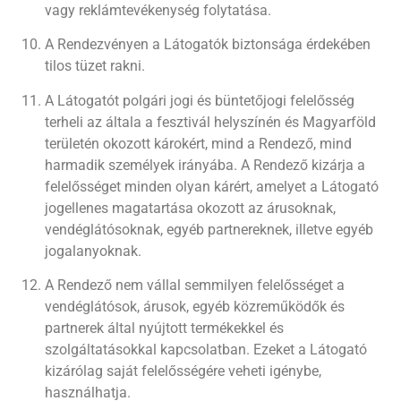
vagy reklámtevékenység folytatása.
A Rendezvényen a Látogatók biztonsága érdekében
tilos tüzet rakni.
A Látogatót polgári jogi és büntetőjogi felelősség
terheli az általa a fesztivál helyszínén és Magyarföld
területén okozott károkért, mind a Rendező, mind
harmadik személyek irányába. A Rendező kizárja a
felelősséget minden olyan kárért, amelyet a Látogató
jogellenes magatartása okozott az árusoknak,
vendéglátósoknak, egyéb partnereknek, illetve egyéb
jogalanyoknak.
A Rendező nem vállal semmilyen felelősséget a
vendéglátósok, árusok, egyéb közreműködők és
partnerek által nyújtott termékekkel és
szolgáltatásokkal kapcsolatban. Ezeket a Látogató
kizárólag saját felelősségére veheti igénybe,
használhatja.