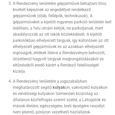
A Rendezvény területére gépjárművel behajtani tilos,
kivételt képeznek az engedéllyel rendelkező
gépjárművek (stáb, fellépők, technikusok). A
gépjárműveket a kijelölt ingyenes parkoló területén kell
leállítani, a falu utcáin kérjük, ne parkoljanak, mert
akadályozzák az ott lakók közlekedését. A kijelölt
parkolókban elhelyezett tárgyak, így különösen az ott
elhelyezett gépjárművek és az azokban elhelyezett
ingóságok, értékek illetve a Rendezvényre behozott,
őrizetlenül hagyott tárgyak megrongálódásából és
eltűnéséből eredő kárért a Rendező felelősségét
kizárja.
A Rendezvény területére a jogszabályban
meghatározott segítő
kutyák
on, vakvezető kutyákon
és rendőrségi kutyákon túlmenően kizárólag az
általános közfelfogás szerint szelíd, a Látogatók és
mások életére, egészségére, testi épségére veszélyt
nem jelentő, pórázon vezethető háziállatok