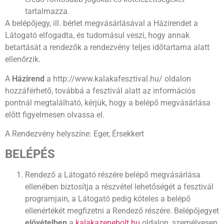
tartalmazza.
A belépőjegy, ill. bérlet megvásárlásával a Házirendet a
Látogató elfogadta, és tudomásul veszi, hogy annak
betartását a rendezők a rendezvény teljes időtartama alatt
ellenőrzik.
A
Házirend
a http://www.kalakafesztival.hu/ oldalon
hozzáférhető, továbbá a fesztivál alatt az információs
pontnál megtalálható, kérjük, hogy a belépő megvásárlása
előtt figyelmesen olvassa el.
A Rendezvény helyszíne: Eger, Érsekkert
BELÉPÉS
Rendező a Látogató részére belépő megvásárlása
ellenében biztosítja a részvétel lehetőségét a fesztivál
programjain, a Látogató pedig köteles a belépő
ellenértékét megfizetni a Rendező részére. Belépőjegyet
elővételben
a
kalakazenebolt.hu
oldalon, személyesen