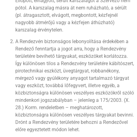
Ellopott, elhagyott, sérült karszalagot a Szervező nem
pótol. A karszalag másra át nem ruházható, a sérült
(pl. átragasztott, elvágott, megbontott, kézfejnél
nagyobb átmérőjű vagy a kézfejen áthúzható)
karszalag érvénytelen.
A Rendezvén biztonságos lebonyolítása érdekében a
Rendező fenntartja a jogot arra, hogy a Rendezvény
területére bevihető tárgyakat, eszközöket korlátozza.
Így különösen tilos a Rendezvény területére kábítószert,
pirotechnikai eszközt, üvegtárgyat, robbanékony,
mérgező vagy gyúlékony anyagot tartalmazó tárgyat
vagy eszközt, továbbá lőfegyvert, illetve egyéb, a
közbiztonságra különösen veszélyes eszközökről szóló
mindenkori jogszabályban – jelenleg a 175/2003. (X.
28.) Korm. rendeletben – meghatározott,
közbiztonságra különösen veszélyes tárgyakat bevinni.
Drónt a Rendezvény területére behozni a Rendezővel
előre egyeztetett módon lehet.