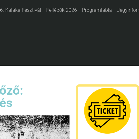
6. Kaláka Fesztivál
Fellépők 2026
Programtábla
Jegyinfor
őző:
tés