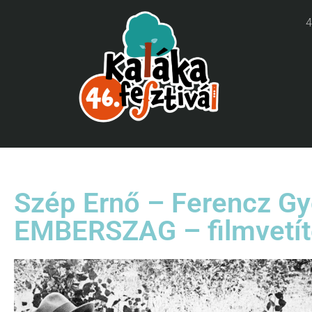
4
Szép Ernő – Ferencz Gy
EMBERSZAG – filmvetí