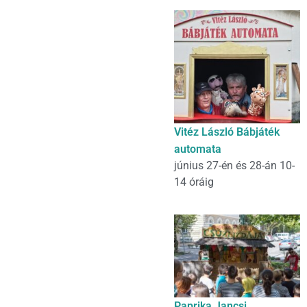
Vitéz László Bábjáték
automata
június 27-én és 28-án 10-
14 óráig
Paprika Jancsi