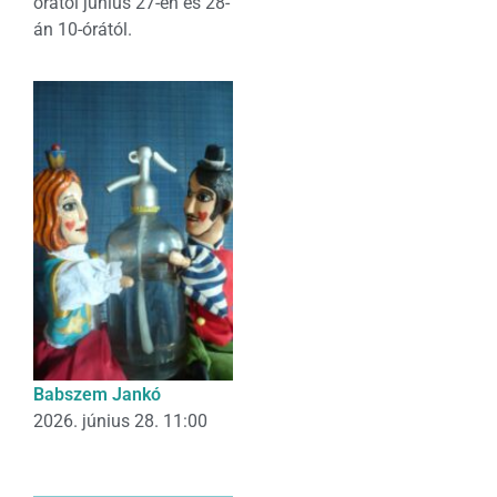
órától június 27-én és 28-
án 10-órától.
Babszem Jankó
2026. június 28. 11:00