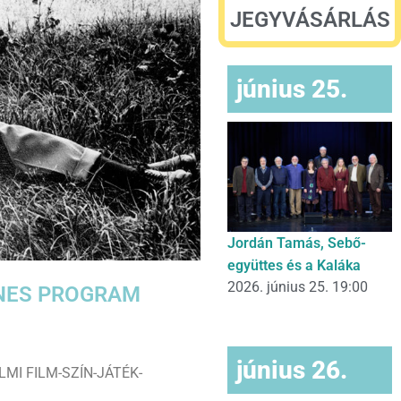
JEGYVÁSÁRLÁS
június 25.
Jordán Tamás, Sebő-
együttes és a Kaláka
2026. június 25. 19:00
GYENES PROGRAM
június 26.
MI FILM-SZÍN-JÁTÉK-