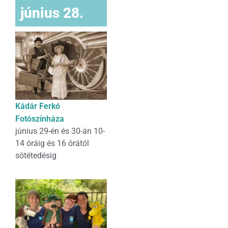
június 28.
Kádár Ferkó
Fotószínháza
június 29-én és 30-án 10-
14 óráig és 16 órától
sötétedésig