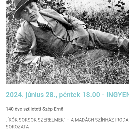
2024. június 28., péntek 18.00 - IN
140 éve született Szép Ernő
„ÍRÓK-SORSOK-SZERELMEK” – A MADÁCH SZÍNHÁZ IRODAL
SOROZATA