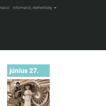
máció
Információ, elérhetőség
június 27.