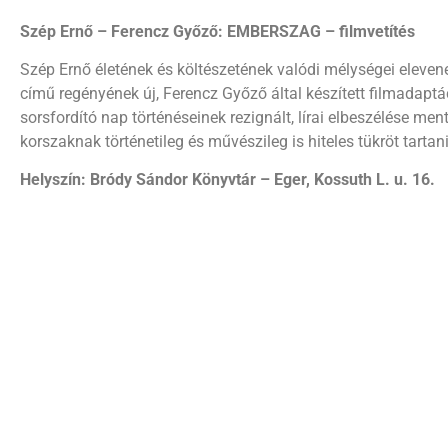
Szép Ernő – Ferencz Győző: EMBERSZAG – filmvetítés
Szép Ernő életének és költészetének valódi mélységei eleve
című regényének új, Ferencz Győző által készített filmadapt
sorsfordító nap történéseinek rezignált, lírai elbeszélése me
korszaknak történetileg és művészileg is hiteles tükröt tartani
Helyszín: Bródy Sándor Könyvtár – Eger, Kossuth L. u. 16.