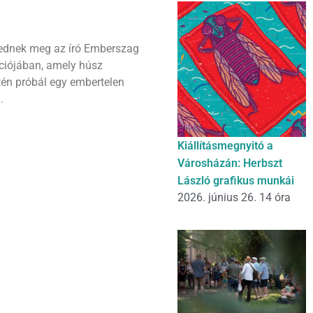
nednek meg az író Emberszag
ációjában, amely húsz
ntén próbál egy embertelen
.
Kiállításmegnyitó a
Városházán: Herbszt
László grafikus munkái
2026. június 26. 14 óra