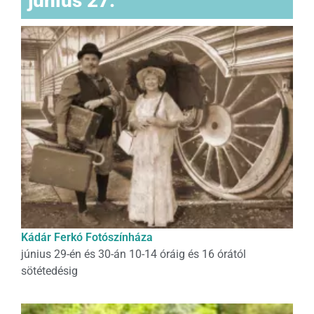
június 27.
Kádár Ferkó Fotószínháza
június 29-én és 30-án 10-14 óráig és 16 órától
sötétedésig