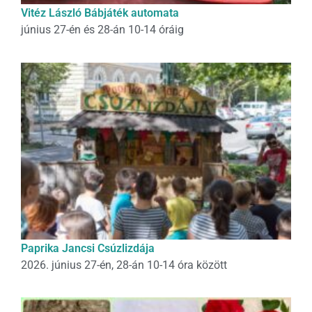
Vitéz László Bábjáték automata
június 27-én és 28-án 10-14 óráig
Paprika Jancsi Csúzlizdája
2026. június 27-én, 28-án 10-14 óra között