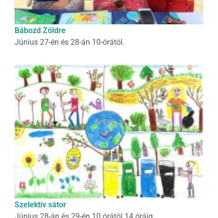
Bábozd Zöldre
Június 27-én és 28-án 10-órától.
Szelektív sátor
Június 28-án és 29-én 10 órától 14 óráig.