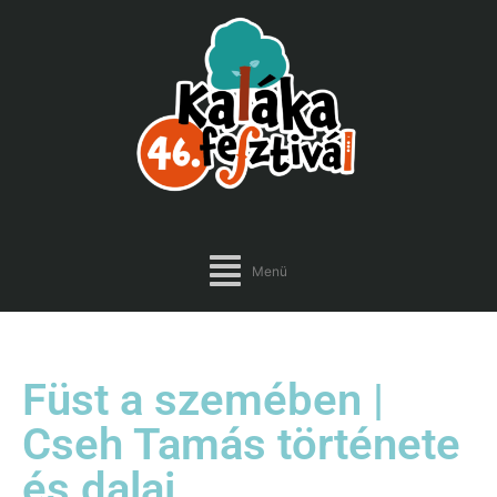
Menü
Füst a szemében |
Cseh Tamás története
és dalai