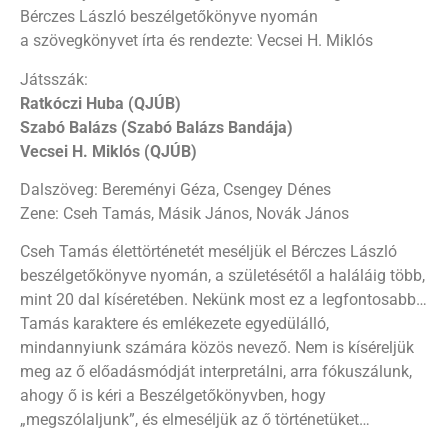
Bérczes László beszélgetőkönyve nyomán
a szövegkönyvet írta és rendezte: Vecsei H. Miklós
Játsszák:
Ratkóczi Huba (QJÚB)
Szabó Balázs (Szabó Balázs Bandája)
Vecsei H. Miklós (QJÚB)
Dalszöveg: Bereményi Géza, Csengey Dénes
Zene: Cseh Tamás, Másik János, Novák János
Cseh Tamás élettörténetét meséljük el Bérczes László
beszélgetőkönyve nyomán, a születésétől a haláláig több,
mint 20 dal kíséretében. Nekünk most ez a legfontosabb…
Tamás karaktere és emlékezete egyedülálló,
mindannyiunk számára közös nevező. Nem is kíséreljük
meg az ő előadásmódját interpretálni, arra fókuszálunk,
ahogy ő is kéri a Beszélgetőkönyvben, hogy
„megszólaljunk”, és elmeséljük az ő történetüket…