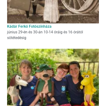
Kádár Ferkó Fotószínháza
június 29-én és 30-án 10-14 óráig és 16 órától
sötétedésig