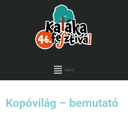
Menü
Kopóvilág – bemutató