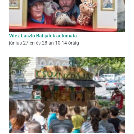
Vitéz László Bábjáték automata
június 27-én és 28-án 10-14 óráig