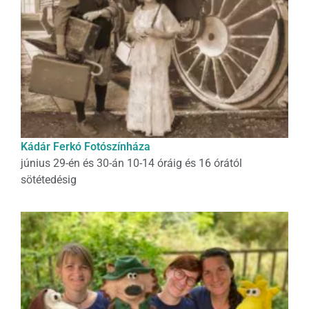
Kádár Ferkó Fotószínháza
június 29-én és 30-án 10-14 óráig és 16 órától
sötétedésig