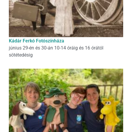
Kádár Ferkó Fotószínháza
június 29-én és 30-án 10-14 óráig és 16 órától
sötétedésig