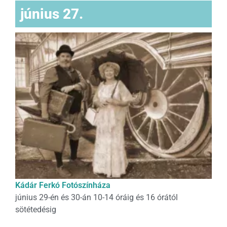
június 27.
Kádár Ferkó Fotószínháza
június 29-én és 30-án 10-14 óráig és 16 órától
sötétedésig