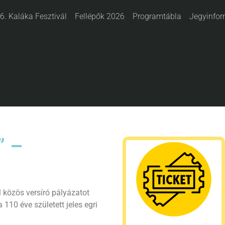
6. Kaláka Fesztivál
Fellépők 2026
Programtábla
Jegyinfor
” –
 közös versíró pályázatot
 110 éve született jeles egri