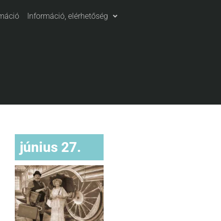
máció
Információ, elérhetőség
június 27.