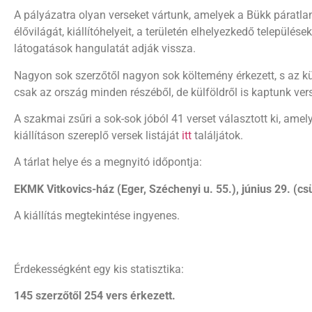
A pályázatra olyan verseket vártunk, amelyek a Bükk páratlan
élővilágát, kiállítóhelyeit, a területén elhelyezkedő települések
látogatások hangulatát adják vissza.
Nagyon sok szerzőtől nagyon sok költemény érkezett, s az
csak az ország minden részéből, de külföldről is kaptunk ver
A szakmai zsűri a sok-sok jóból 41 verset választott ki, amely
kiállításon szereplő versek listáját
itt
találjátok.
A tárlat helye és a megnyitó időpontja:
EKMK Vitkovics-ház (Eger, Széchenyi u. 55.), június 29. (csü
A kiállítás megtekintése ingyenes.
Érdekességként egy kis statisztika:
145 szerzőtől 254 vers érkezett.