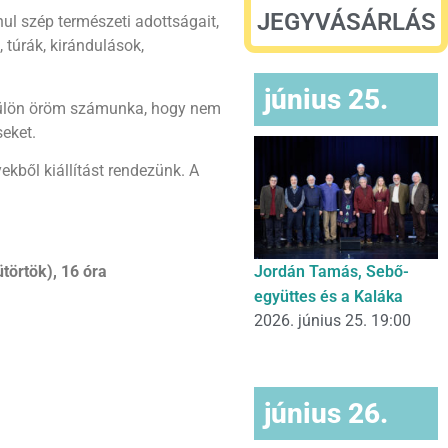
JEGYVÁSÁRLÁS
ul szép természeti adottságait,
, túrák, kirándulások,
június 25.
 külön öröm számunka, hogy nem
seket.
ekből kiállítást rendezünk. A
törtök), 16 óra
Jordán Tamás, Sebő-
együttes és a Kaláka
2026. június 25. 19:00
június 26.