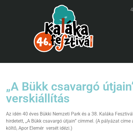
4
„A Bükk csavargó útjain
verskiállítás
Az idén 40 éves Bükki Nemzeti Park és a 38. Kaláka Fesztivál
hirdetett, „A Bükk csavargó útjain” címmel. (A pályázat címe a
költő, Apor Elemér versét idézi.)