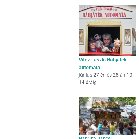
Vitéz László Bábjáték
automata
június 27-én és 28-án 10-
14 óráig
Paprika Jancsi