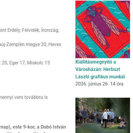
t Erdély, Felvidék, Írország,
baúj-Zemplén megye 30, Heves
Kiállításmegnyitó a
20, Eger 17, Miskolc 15
Városházán: Herbszt
László grafikus munkái
2026. június 26. 14 óra
amennyi vers továbbra is
rnap), este 9-kor,
a Dobó István