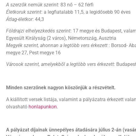
A szerzők nemük szerint:
83 nő – 62 férfi
Életkoruk szerint
: a legfiatalabb 11,5, a legidősebb 90 éves
Átlag-életkor
: 44,3
Földrajzi elhelyezkedés szerint
: 17 megye és Budapest, valamin
Egyesült Királyság (2 város), Németország, Ausztria
Megyék szerint, ahonnan a legtöbb vers érkezett
: Borsod- A
megye 27, Pest megye 16
Városok szerint, amelyekből a legtöbb vers érkezett:
Budapest 
Minden szerzőnek nagyon köszönjük a részvételt.
A kiállított versek listája, valamint a pályázatra érkezett val
olvasható
honlapunkon
.
A pályázat díjainak ünnepélyes átadására
július 2-án (vasá