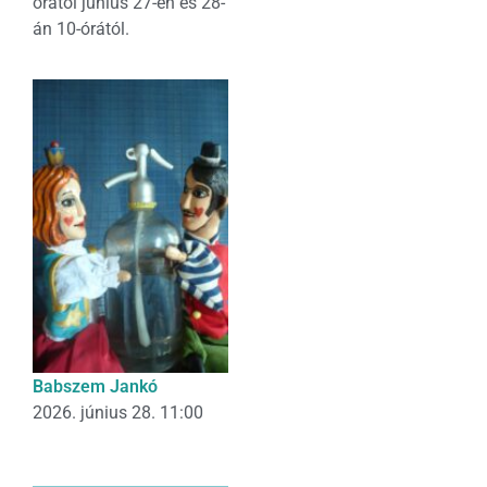
órától június 27-én és 28-
án 10-órától.
Babszem Jankó
2026. június 28. 11:00