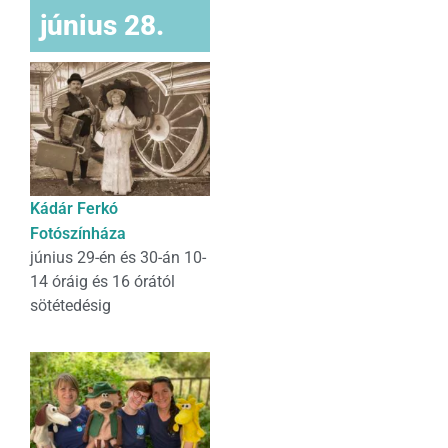
június 28.
Kádár Ferkó
Fotószínháza
június 29-én és 30-án 10-
14 óráig és 16 órától
sötétedésig