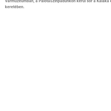
Vármúzeumban, a PalotaSzínpadunkon kerül sor
a Kaláka 
keretében.