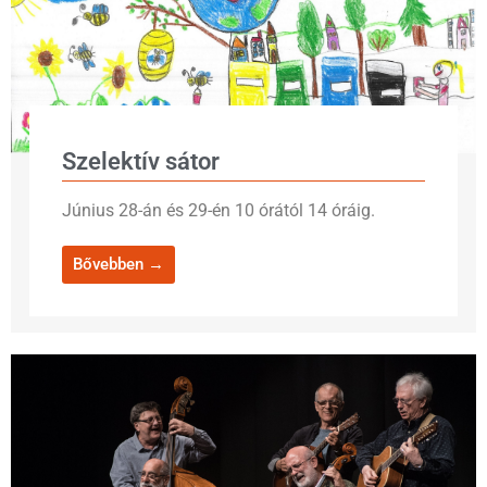
Szelektív sátor
Június 28-án és 29-én 10 órától 14 óráig.
Bővebben →