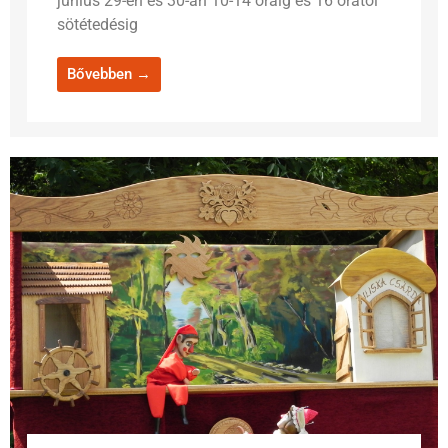
június 29-én és 30-án 10-14 óráig és 16 órától
sötétedésig
Bővebben →