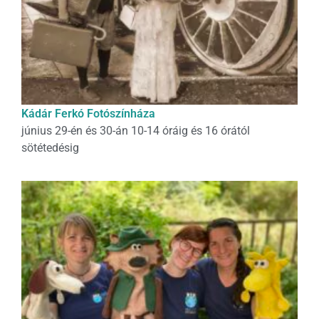
Kádár Ferkó Fotószínháza
június 29-én és 30-án 10-14 óráig és 16 órától
sötétedésig