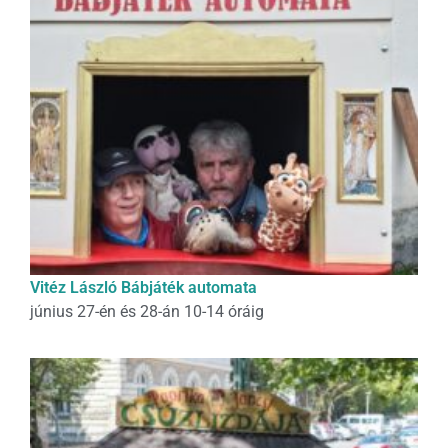
Vitéz László Bábjáték automata
június 27-én és 28-án 10-14 óráig