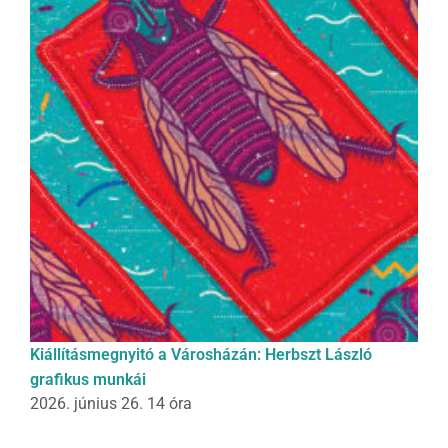
Kiállításmegnyitó a Városházán: Herbszt László
grafikus munkái
2026. június 26. 14 óra