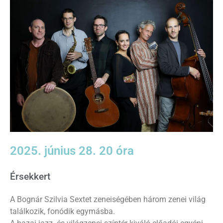
2025. június 28. 20 óra
Érsekkert
A Bognár Szilvia Sextet zeneiségében három zenei világ
találkozik, fonódik egymásba.