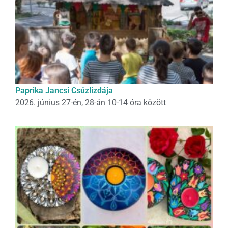
Paprika Jancsi Csúzlizdája
2026. június 27-én, 28-án 10-14 óra között