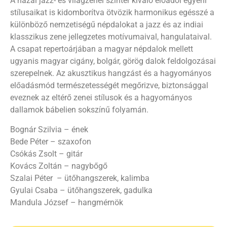
A hazai jazz- és világzenei színtér kiváló előadói egyéni
stílusaikat is kidomborítva ötvözik harmonikus egésszé a
különböző nemzetiségű népdalokat a jazz és az indiai
klasszikus zene jellegzetes motívumaival, hangulataival.
A csapat repertoárjában a magyar népdalok mellett
ugyanis magyar cigány, bolgár, görög dalok feldolgozásai
szerepelnek. Az akusztikus hangzást és a hagyományos
előadásmód természetességét megőrizve, biztonsággal
eveznek az eltérő zenei stílusok és a hagyományos
dallamok bábelien sokszínű folyamán.
Bognár Szilvia – ének
Bede Péter – szaxofon
Csókás Zsolt – gitár
Kovács Zoltán – nagybőgő
Szalai Péter – ütőhangszerek, kalimba
Gyulai Csaba – ütőhangszerek, gadulka
Mandula József – hangmérnök