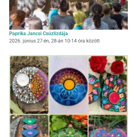
Paprika Jancsi Csúzlizdája
2026. június 27-én, 28-án 10-14 óra között