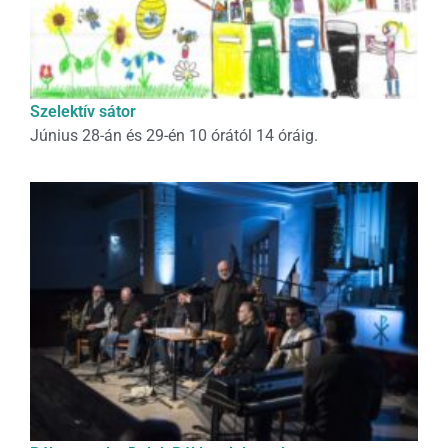
Szelektív sátor
Június 28-án és 29-én 10 órától 14 óráig.