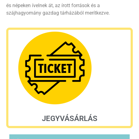
és népeken ívelnek át, az írott források és a
szájhagyomány gazdag tárházából merítkezve.
JEGYVÁSÁRLÁS