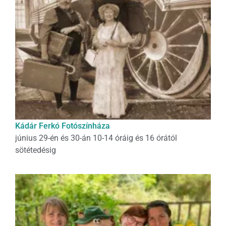
Kádár Ferkó Fotószínháza
június 29-én és 30-án 10-14 óráig és 16 órától
sötétedésig