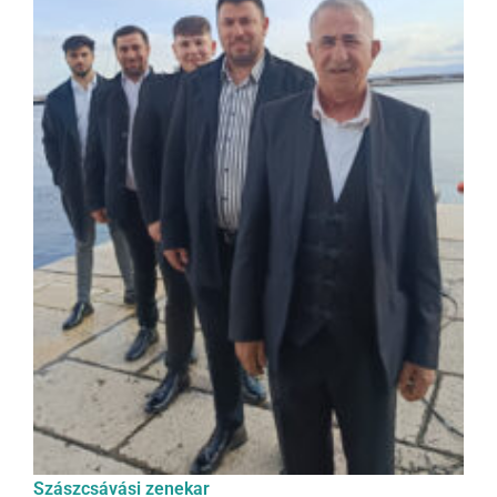
Szászcsávási zenekar