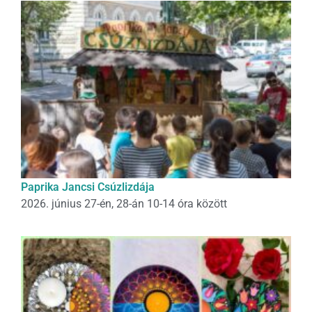
Paprika Jancsi Csúzlizdája
2026. június 27-én, 28-án 10-14 óra között