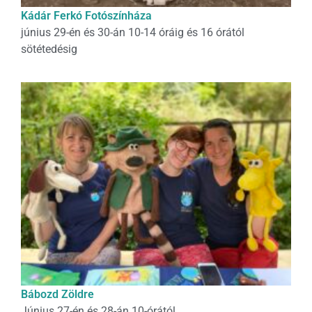
Kádár Ferkó Fotószínháza
június 29-én és 30-án 10-14 óráig és 16 órától
sötétedésig
Bábozd Zöldre
Június 27-én és 28-án 10-órától.