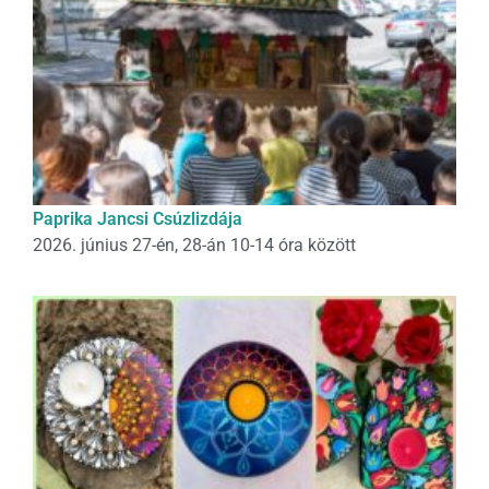
Paprika Jancsi Csúzlizdája
2026. június 27-én, 28-án 10-14 óra között