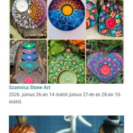
Szamóca Stone Art
2026. június 26-án 14 órától június 27-én és 28-án 10-
órától.