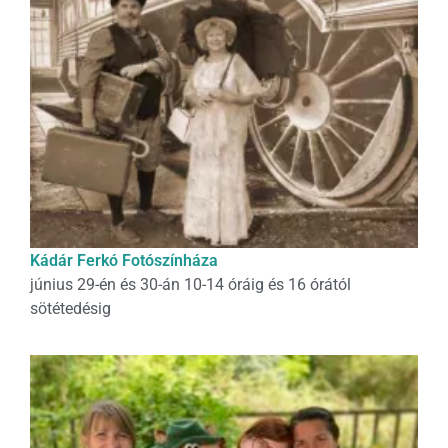
Kádár Ferkó Fotószínháza
június 29-én és 30-án 10-14 óráig és 16 órától
sötétedésig