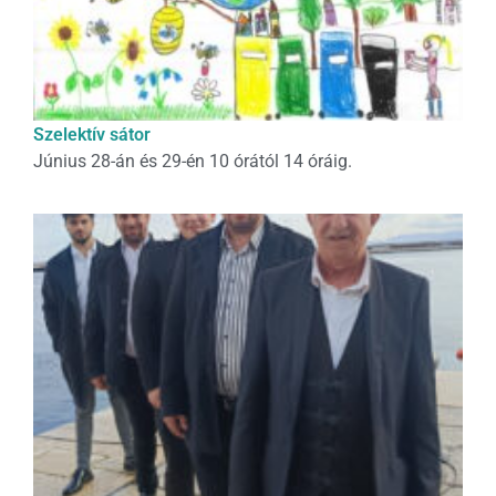
Szelektív sátor
Június 28-án és 29-én 10 órától 14 óráig.