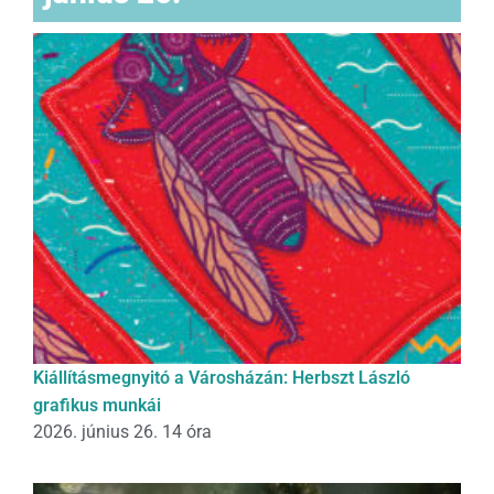
Kiállításmegnyitó a Városházán: Herbszt László
grafikus munkái
2026. június 26. 14 óra