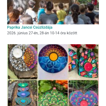
Paprika Jancsi Csúzlizdája
2026. június 27-én, 28-án 10-14 óra között