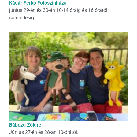
Kádár Ferkó Fotószínháza
június 29-én és 30-án 10-14 óráig és 16 órától
sötétedésig
Bábozd Zöldre
Június 27-én és 28-án 10-órától.