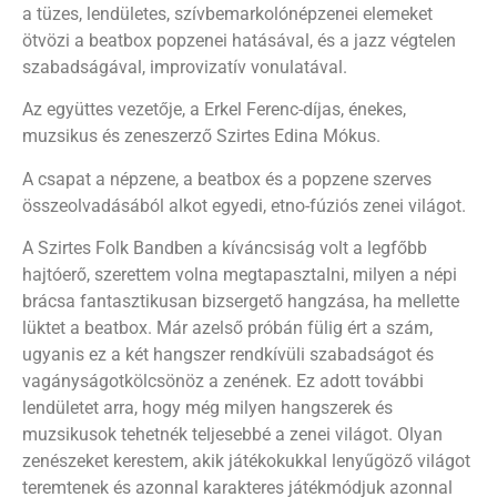
a tüzes, lendületes, szívbemarkolónépzenei elemeket
ötvözi a beatbox popzenei hatásával, és a jazz végtelen
szabadságával, improvizatív vonulatával.
Az együttes vezetője, a Erkel Ferenc-díjas, énekes,
muzsikus és zeneszerző Szirtes Edina Mókus.
A csapat a népzene, a beatbox és a popzene szerves
összeolvadásából alkot egyedi, etno-fúziós zenei világot.
A Szirtes Folk Bandben a kíváncsiság volt a legfőbb
hajtóerő, szerettem volna megtapasztalni, milyen a népi
brácsa fantasztikusan bizsergető hangzása, ha mellette
lüktet a beatbox. Már azelső próbán fülig ért a szám,
ugyanis ez a két hangszer rendkívüli szabadságot és
vagányságotkölcsönöz a zenének. Ez adott további
lendületet arra, hogy még milyen hangszerek és
muzsikusok tehetnék teljesebbé a zenei világot. Olyan
zenészeket kerestem, akik játékokukkal lenyűgöző világot
teremtenek és azonnal karakteres játékmódjuk azonnal