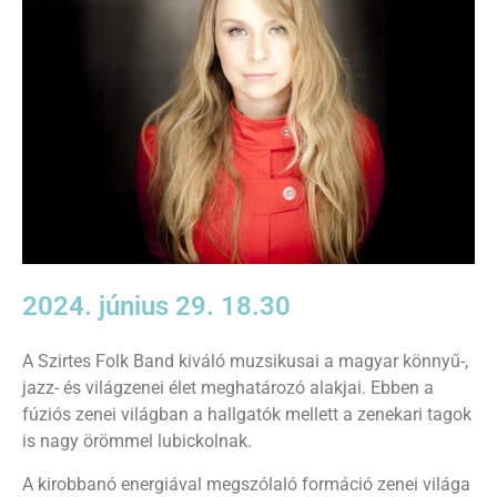
2024. június 29. 18.30
A Szirtes Folk Band kiváló muzsikusai a magyar könnyű-,
jazz- és világzenei élet meghatározó alakjai. Ebben a
fúziós zenei világban a hallgatók mellett a zenekari tagok
is nagy örömmel lubickolnak.
A kirobbanó energiával megszólaló formáció zenei világa