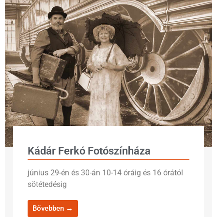
Kádár Ferkó Fotószínháza
június 29-én és 30-án 10-14 óráig és 16 órától
sötétedésig
Bővebben →