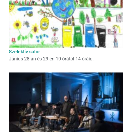
Szelektív sátor
Június 28-án és 29-én 10 órától 14 óráig.