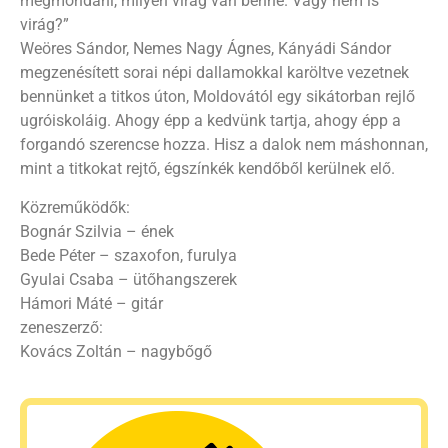
megmondani, milyen virág van benne. Vagy nem is
virág?”
Weöres Sándor, Nemes Nagy Ágnes, Kányádi Sándor
megzenésített sorai népi dallamokkal karöltve vezetnek
bennünket a titkos úton, Moldovától egy sikátorban rejlő
ugróiskoláig. Ahogy épp a kedvünk tartja, ahogy épp a
forgandó szerencse hozza. Hisz a dalok nem máshonnan,
mint a titkokat rejtő, égszínkék kendőből kerülnek elő.
Közreműködők:
Bognár Szilvia – ének
Bede Péter – szaxofon, furulya
Gyulai Csaba – ütőhangszerek
Hámori Máté – gitár
zeneszerző:
Kovács Zoltán – nagybőgő