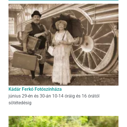
Kádár Ferkó Fotószínháza
június 29-én és 30-án 10-14 óráig és 16 órától
sötétedésig