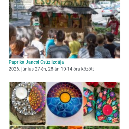
Paprika Jancsi Csúzlizdája
2026. június 27-én, 28-án 10-14 óra között