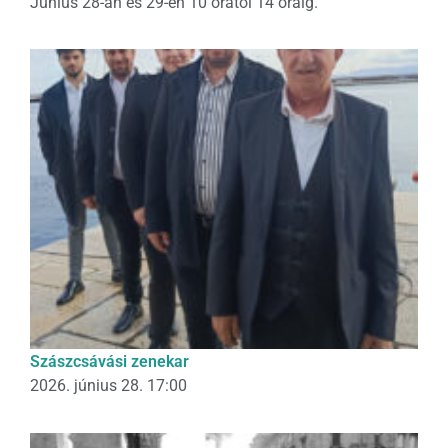
Június 28-án és 29-én 10 órától 14 óráig.
Szászcsávási zenekar
2026. június 28. 17:00