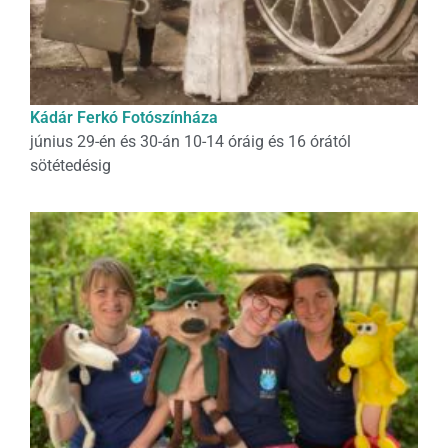
Kádár Ferkó Fotószínháza
június 29-én és 30-án 10-14 óráig és 16 órától
sötétedésig