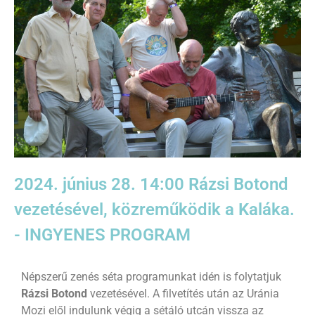
2024. június 28. 14:00 Rázsi Botond
vezetésével, közreműködik a Kaláka.
- INGYENES PROGRAM
Népszerű zenés séta programunkat idén is folytatjuk
Rázsi Botond
vezetésével. A filvetítés után az Uránia
Mozi elől indulunk végig a sétáló utcán vissza az