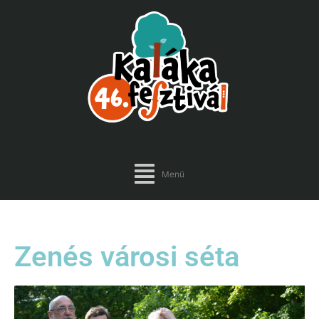
Menü
Zenés városi séta