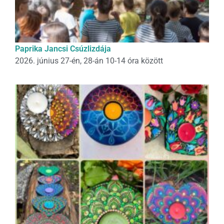
Paprika Jancsi Csúzlizdája
2026. június 27-én, 28-án 10-14 óra között