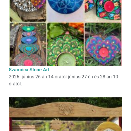
Szamóca Stone Art
2026. június 26-án 14 órától június 27-én és 28-án 10-
órától.