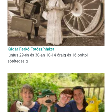
Kádár Ferkó Fotószínháza
június 29-én és 30-án 10-14 óráig és 16 órától
sötétedésig