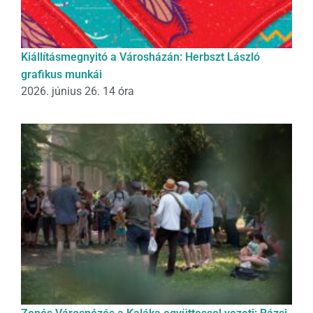
Kiállításmegnyitó a Városházán: Herbszt László
grafikus munkái
2026. június 26. 14 óra